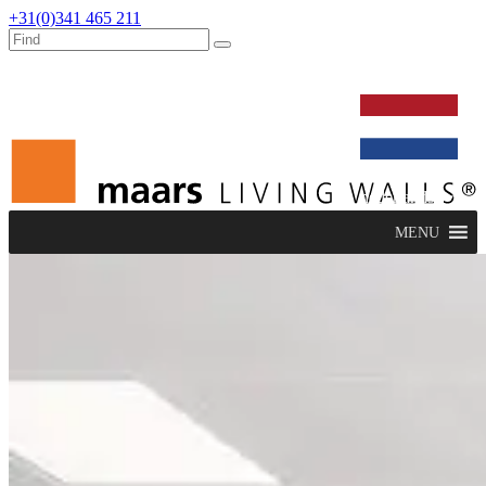
+31(0)341 465 211
werken bij
dealers
nieuws
verbouw & service
nederlands
MENU