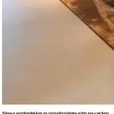
Nieuwe overlegplekken en vergaderruimtes echte eye-catchers