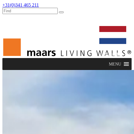
+31(0)341 465 211
werken bij
dealers
nieuws
verbouw & service
nederlands
MENU