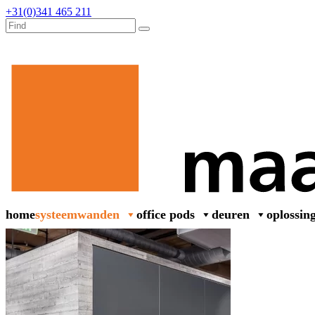
+31(0)341 465 211
home
systeemwanden
office pods
deuren
oplossin