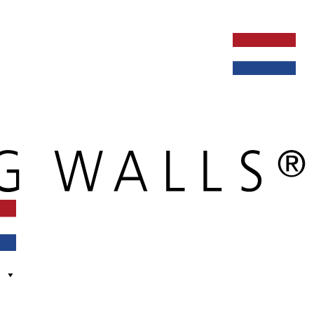
ken bij
dealers
nieuws
verbouw & service
nederlands