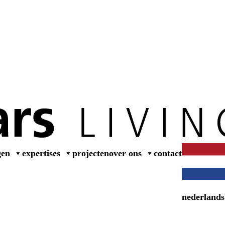
wer
gen
expertises
projecten
over ons
contact
nederlands