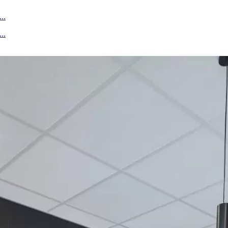
..
..