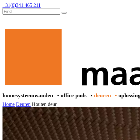
+31(0)341 465 211
home
systeemwanden
office pods
deuren
oplossin
Home
Deuren
Houten deur