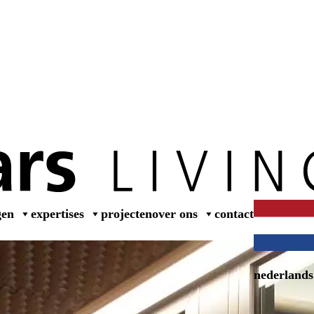
wer
gen
expertises
projecten
over ons
contact
nederlands