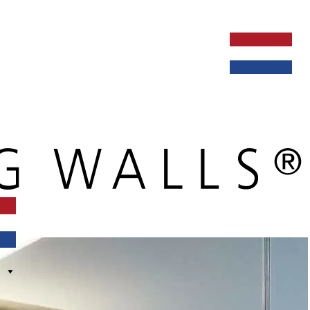
ken bij
dealers
nieuws
verbouw & service
nederlands