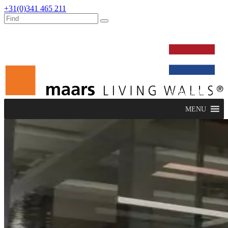
+31(0)341 465 211
werken bij
dealers
nieuws
verbouw & service
nederlands
MENU