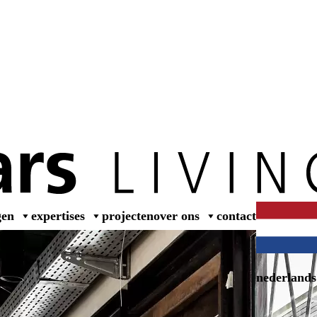
wer
gen
expertises
projecten
over ons
contact
nederlands