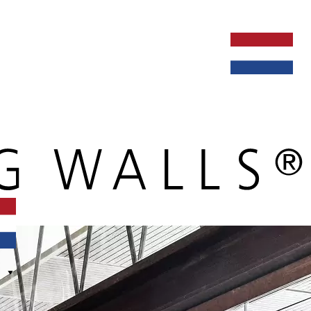
ken bij
dealers
nieuws
verbouw & service
nederlands