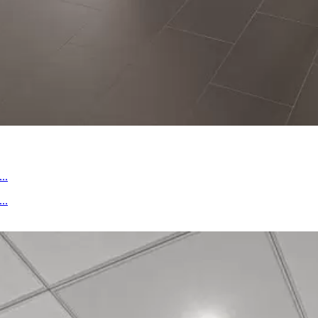
..
..