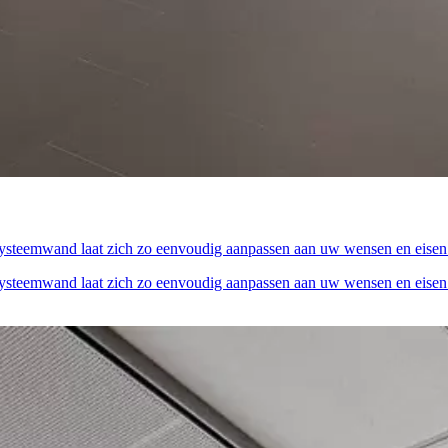
systeemwand laat zich zo eenvoudig aanpassen aan uw wensen en eisen.
systeemwand laat zich zo eenvoudig aanpassen aan uw wensen en eisen.