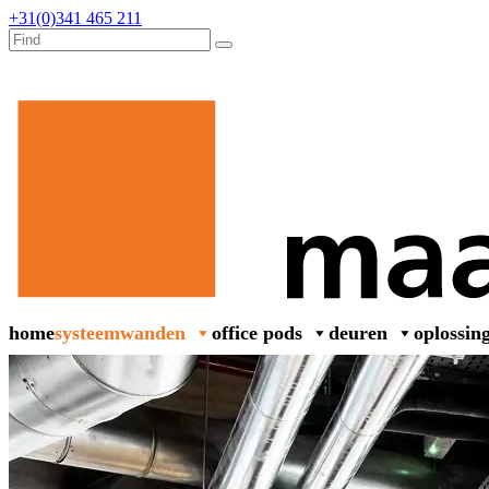
+31(0)341 465 211
home
systeemwanden
office pods
deuren
oplossin