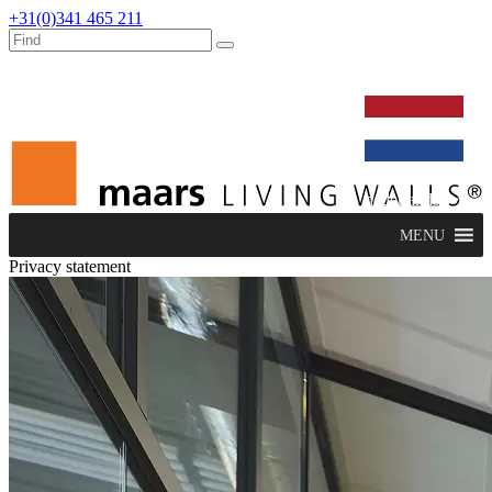
+31(0)341 465 211
werken bij
dealers
nieuws
verbouw & service
nederlands
MENU
Privacy statement