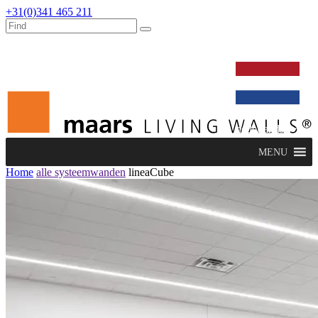
+31(0)341 465 211
werken bij
dealers
nieuws
verbouw & service
nederlands
MENU
Home
alle systeemwanden
lineaCube