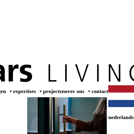
wer
gen
expertises
projecten
over ons
contact
nederlands