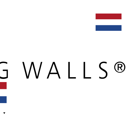
ken bij
dealers
nieuws
verbouw & service
nederlands