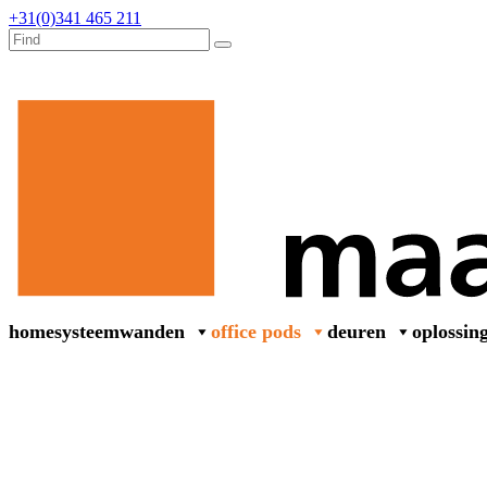
+31(0)341 465 211
home
systeemwanden
office pods
deuren
oplossin