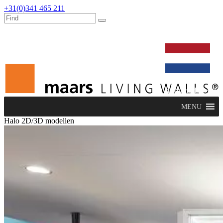
+31(0)341 465 211
werken bij
dealers
nieuws
verbouw & service
nederlands
MENU
Halo 2D/3D modellen