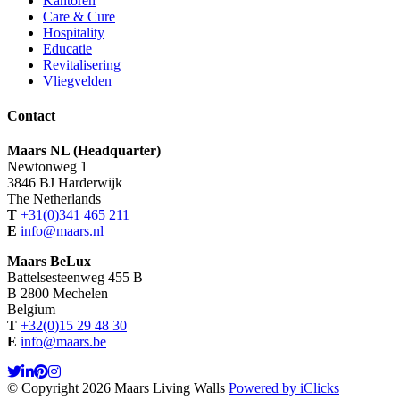
Kantoren
Care & Cure
Hospitality
Educatie
Revitalisering
Vliegvelden
Contact
Maars NL (Headquarter)
Newtonweg 1
3846 BJ Harderwijk
The Netherlands
T
+31(0)341 465 211
E
info@maars.nl
Maars BeLux
Battelsesteenweg 455 B
B 2800 Mechelen
Belgium
T
+32(0)15 29 48 30
E
info@maars.be
© Copyright 2026 Maars Living Walls
Powered by iClicks