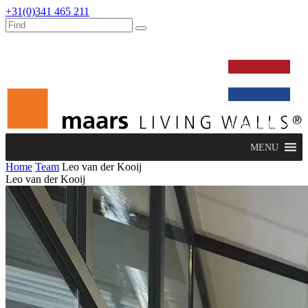
+31(0)341 465 211
werken bij
dealers
nieuws
verbouw & service
nederlands
MENU
Home
Team
Leo van der Kooij
Leo van der Kooij