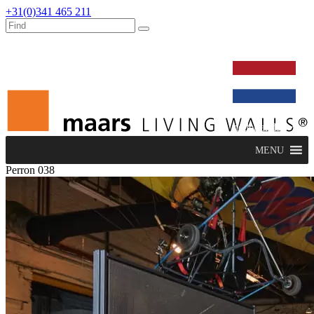
+31(0)341 465 211
werken bij
dealers
nieuws
verbouw & service
nederlands
MENU
Perron 038