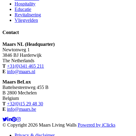
Hospitality
Educatie
Revitalisering
Vliegvelden
Contact
Maars NL (Headquarter)
Newtonweg 1
3846 BJ Harderwijk
The Netherlands
T
+31(0)341 465 211
E
info@maars.nl
Maars BeLux
Battelsesteenweg 455 B
B 2800 Mechelen
Belgium
T
+32(0)15 29 48 30
E
info@maars.be
© Copyright 2026 Maars Living Walls
Powered by iClicks
Privacy & disclaimer