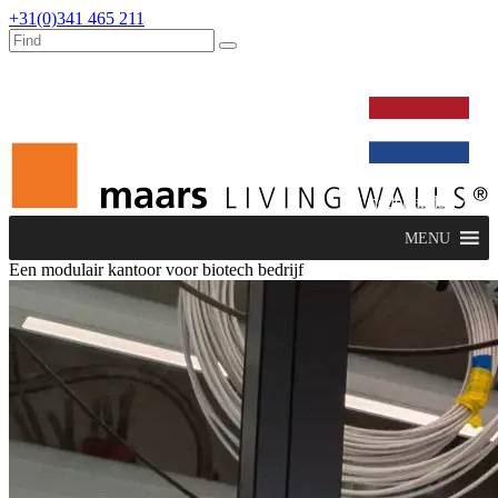
+31(0)341 465 211
werken bij
dealers
nieuws
verbouw & service
nederlands
MENU
Een modulair kantoor voor biotech bedrijf