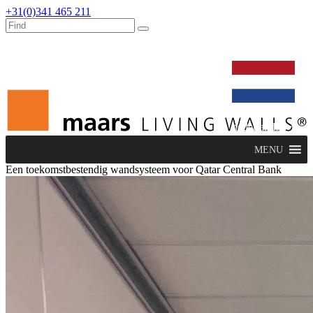
+31(0)341 465 211
werken bij
dealers
nieuws
verbouw & service
nederlands
MENU
Een toekomstbestendig wandsysteem voor Qatar Central Bank