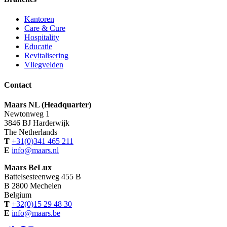
Kantoren
Care & Cure
Hospitality
Educatie
Revitalisering
Vliegvelden
Contact
Maars NL (Headquarter)
Newtonweg 1
3846 BJ Harderwijk
The Netherlands
T
+31(0)341 465 211
E
info@maars.nl
Maars BeLux
Battelsesteenweg 455 B
B 2800 Mechelen
Belgium
T
+32(0)15 29 48 30
E
info@maars.be