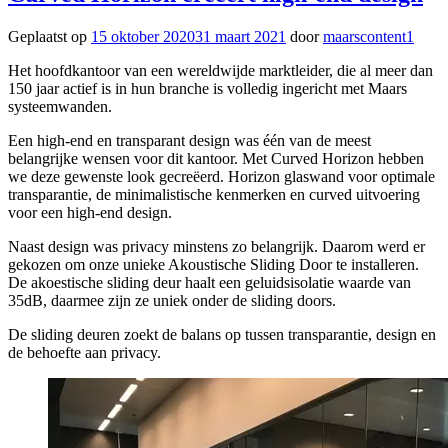
Geplaatst op
15 oktober 2020
31 maart 2021
door
maarscontent1
Het hoofdkantoor van een wereldwijde marktleider, die al meer dan
150 jaar actief is in hun branche is volledig ingericht met Maars
systeemwanden.
Een high-end en transparant design was één van de meest
belangrijke wensen voor dit kantoor. Met Curved Horizon hebben
we deze gewenste look gecreëerd. Horizon glaswand voor optimale
transparantie, de minimalistische kenmerken en curved uitvoering
voor een high-end design.
Naast design was privacy minstens zo belangrijk. Daarom werd er
gekozen om onze unieke Akoustische Sliding Door te installeren.
De akoestische sliding deur haalt een geluidsisolatie waarde van
35dB, daarmee zijn ze uniek onder de sliding doors.
De sliding deuren zoekt de balans op tussen transparantie, design en
de behoefte aan privacy.