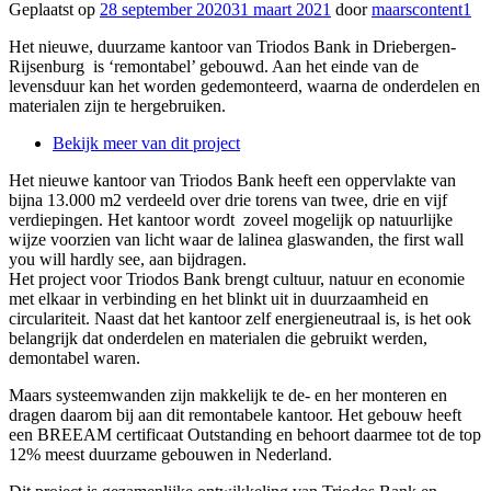
Geplaatst op
28 september 2020
31 maart 2021
door
maarscontent1
Het nieuwe, duurzame kantoor van Triodos Bank in Driebergen-
Rijsenburg is ‘remontabel’ gebouwd. Aan het einde van de
levensduur kan het worden gedemonteerd, waarna de onderdelen en
materialen zijn te hergebruiken.
Bekijk meer van dit project
Het nieuwe kantoor van Triodos Bank heeft een oppervlakte van
bijna 13.000 m2 verdeeld over drie torens van twee, drie en vijf
verdiepingen. Het kantoor wordt zoveel mogelijk op natuurlijke
wijze voorzien van licht waar de lalinea glaswanden, the first wall
you will hardly see, aan bijdragen.
Het project voor Triodos Bank brengt cultuur, natuur en economie
met elkaar in verbinding en het blinkt uit in duurzaamheid en
circulariteit. Naast dat het kantoor zelf energieneutraal is, is het ook
belangrijk dat onderdelen en materialen die gebruikt werden,
demontabel waren.
Maars systeemwanden zijn makkelijk te de- en her monteren en
dragen daarom bij aan dit remontabele kantoor. Het gebouw heeft
een BREEAM certificaat Outstanding en behoort daarmee tot de top
12% meest duurzame gebouwen in Nederland.