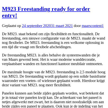
M923 Freestanding ready for order
entry!
Geplaatst op
24 september 2020
31 maart 2021
door
maarscontent1
De M923. staat bekend om zijn flexibiliteit en functionaliteit. De
freestanding, een nieuwe configuratie van de M923. maakt de wand
nog flexibeler. De M923. freestanding is een welkome oplossing in
een tijd die vraagt om flexibele afscheidingen.
De freestanding M923. is alles behalve de systeemwanden die je
van Maars gewend bent. Het is waar moderne wanddecoratie,
verplaatsbare wanden en functioneel kantoor meubilair ontmoeten.
De maximale hoogte van de M923. freestanding is 2,5 module hoog
van M923. De freestanding wordt geplaatst op een solide basisframe
waaronder een voeten- of wielenset geplaatst wordt. Hierdoor krijgt
deze variant van M923. nog meer flexibiliteit.
Panelen kunnen aan beide zijdes geplaats worden, wat betekent dat
je in totaal vier panelen kwijt kan. De achterkant van het paneel is
netjes afgewerkt met zwart, het is daarom niet noodzakelijk om aan
beide zijdes een paneel te plaatsen. Ook kun je de indeling van het