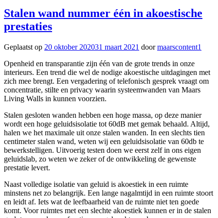
Stalen wand nummer één in akoestische
prestaties
Geplaatst op
20 oktober 2020
31 maart 2021
door
maarscontent1
Openheid en transparantie zijn één van de grote trends in onze
interieurs. Een trend die wel de nodige akoestische uitdagingen met
zich mee brengt. Een vergadering of telefonisch gesprek vraagt om
concentratie, stilte en privacy waarin systeemwanden van Maars
Living Walls in kunnen voorzien.
Stalen gesloten wanden hebben een hoge massa, op deze manier
wordt een hoge geluidsisolatie tot 60dB met gemak behaald. Altijd,
halen we het maximale uit onze stalen wanden. In een slechts tien
centimeter stalen wand, weten wij een geluidsisolatie van 60db te
bewerkstelligen. Uitvoerig testen doen we eerst zelf in ons eigen
geluidslab, zo weten we zeker of de ontwikkeling de gewenste
prestatie levert.
Naast volledige isolatie van geluid is akoestiek in een ruimte
minstens net zo belangrijk. Een lange nagalmtijd in een ruimte stoort
en leidt af. Iets wat de leefbaarheid van de ruimte niet ten goede
komt. Voor ruimtes met een slechte akoestiek kunnen er in de stalen