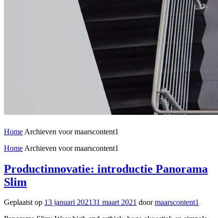
Home
Archieven voor maarscontent1
Home
Archieven voor maarscontent1
Productinnovatie: introductie Panorama
Slim
Geplaatst op
13 januari 2021
31 maart 2021
door
maarscontent1