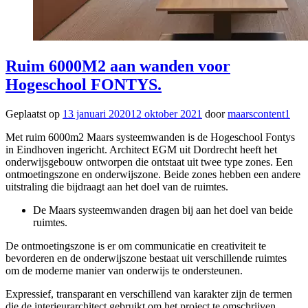
Ruim 6000M2 aan wanden voor
Hogeschool FONTYS.
Geplaatst op
13 januari 2020
12 oktober 2021
door
maarscontent1
Met ruim 6000m2 Maars systeemwanden is de Hogeschool Fontys
in Eindhoven ingericht. Architect EGM uit Dordrecht heeft het
onderwijsgebouw ontworpen die ontstaat uit twee type zones. Een
ontmoetingszone en onderwijszone. Beide zones hebben een andere
uitstraling die bijdraagt aan het doel van de ruimtes.
De Maars systeemwanden dragen bij aan het doel van beide
ruimtes.
De ontmoetingszone is er om communicatie en creativiteit te
bevorderen en de onderwijszone bestaat uit verschillende ruimtes
om de moderne manier van onderwijs te ondersteunen.
Expressief, transparant en verschillend van karakter zijn de termen
die de interieurarchitect gebruikt om het project te omschrijven.