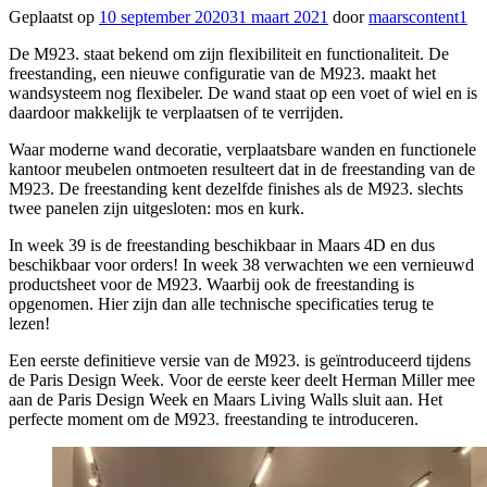
Geplaatst op
10 september 2020
31 maart 2021
door
maarscontent1
De M923. staat bekend om zijn flexibiliteit en functionaliteit. De
freestanding, een nieuwe configuratie van de M923. maakt het
wandsysteem nog flexibeler. De wand staat op een voet of wiel en is
daardoor makkelijk te verplaatsen of te verrijden.
Waar moderne wand decoratie, verplaatsbare wanden en functionele
kantoor meubelen ontmoeten resulteert dat in de freestanding van de
M923. De freestanding kent dezelfde finishes als de M923. slechts
twee panelen zijn uitgesloten: mos en kurk.
In week 39 is de freestanding beschikbaar in Maars 4D en dus
beschikbaar voor orders! In week 38 verwachten we een vernieuwd
productsheet voor de M923. Waarbij ook de freestanding is
opgenomen. Hier zijn dan alle technische specificaties terug te
lezen!
Een eerste definitieve versie van de M923. is geïntroduceerd tijdens
de Paris Design Week. Voor de eerste keer deelt Herman Miller mee
aan de Paris Design Week en Maars Living Walls sluit aan. Het
perfecte moment om de M923. freestanding te introduceren.