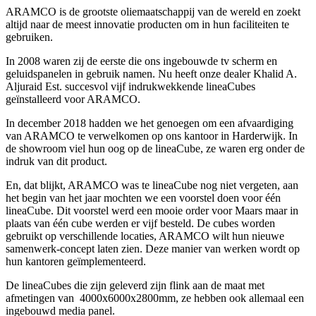
ARAMCO is de grootste oliemaatschappij van de wereld en zoekt
altijd naar de meest innovatie producten om in hun faciliteiten te
gebruiken.
In 2008 waren zij de eerste die ons ingebouwde tv scherm en
geluidspanelen in gebruik namen. Nu heeft onze dealer Khalid A.
Aljuraid Est. succesvol vijf indrukwekkende lineaCubes
geïnstalleerd voor ARAMCO.
In december 2018 hadden we het genoegen om een afvaardiging
van ARAMCO te verwelkomen op ons kantoor in Harderwijk. In
de showroom viel hun oog op de lineaCube, ze waren erg onder de
indruk van dit product.
En, dat blijkt, ARAMCO was te lineaCube nog niet vergeten, aan
het begin van het jaar mochten we een voorstel doen voor één
lineaCube. Dit voorstel werd een mooie order voor Maars maar in
plaats van één cube werden er vijf besteld. De cubes worden
gebruikt op verschillende locaties, ARAMCO wilt hun nieuwe
samenwerk-concept laten zien. Deze manier van werken wordt op
hun kantoren geïmplementeerd.
De lineaCubes die zijn geleverd zijn flink aan de maat met
afmetingen van 4000x6000x2800mm, ze hebben ook allemaal een
ingebouwd media panel.