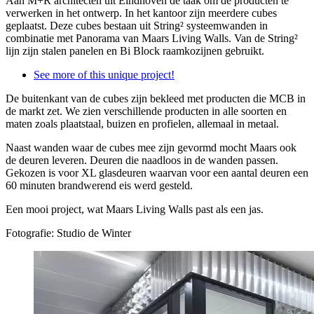
Aan M+R architecten uit Eindhoven de taak om de producten te
verwerken in het ontwerp. In het kantoor zijn meerdere cubes
geplaatst. Deze cubes bestaan uit String² systeemwanden in
combinatie met Panorama van Maars Living Walls. Van de String²
lijn zijn stalen panelen en Bi Block raamkozijnen gebruikt.
See more of this unique project!
De buitenkant van de cubes zijn bekleed met producten die MCB in
de markt zet. We zien verschillende producten in alle soorten en
maten zoals plaatstaal, buizen en profielen, allemaal in metaal.
Naast wanden waar de cubes mee zijn gevormd mocht Maars ook
de deuren leveren. Deuren die naadloos in de wanden passen.
Gekozen is voor XL glasdeuren waarvan voor een aantal deuren een
60 minuten brandwerend eis werd gesteld.
Een mooi project, wat Maars Living Walls past als een jas.
Fotografie: Studio de Winter