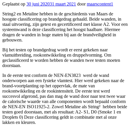
Geplaatst op
30 juni 2020
31 maart 2021
door
maarscontent1
String2 en Metaline hebben in de geschiedenis van Maars de
hoogste classificering op brandgedrag gehaald. Beide wanden, in
staal uitvoering, zijn getest en gecertificeerd met klasse A2. Voor een
systeemwand is deze classificering het hoogst haalbare. Hiermee
dragen de wanden in hoge maten bij aan de brandveiligheid in
gebouwen.
Bij het testen op brandgedrag wordt er eerst gekeken naar
vlamuitbreiding, rookontwikkeling en druppelvorming. Om
geclassificeerd te worden hebben de wanden twee testen moeten
doorstaan.
In de eerste test conform de NEN-EN3823 werd de wand
onderworpen aan een fysieke vlamtest. Hier werd gekeken naar de
brand-voortplanting op het oppervlak, de mate van
rookontwikkeling en de rookintensiteit. De eerste test werd
succesvol afgerond, pas dan mag de wand door naar test twee waar
de calorische waarde van alle componenten wordt bepaald conform
de NEN-EN ISO11925-2. Zowel Metaline als String² hebben beide
testen goed doorstaan, met als resultaat: A2- S1, D0 (Smoke 1 en
Droplets 0) Deze classificering geldt in combinatie met al onze
lakken en kleuren.