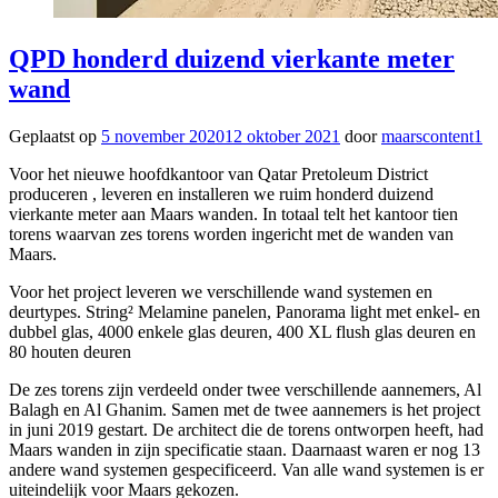
QPD honderd duizend vierkante meter
wand
Geplaatst op
5 november 2020
12 oktober 2021
door
maarscontent1
Voor het nieuwe hoofdkantoor van Qatar Pretoleum District
produceren , leveren en installeren we ruim honderd duizend
vierkante meter aan Maars wanden. In totaal telt het kantoor tien
torens waarvan zes torens worden ingericht met de wanden van
Maars.
Voor het project leveren we verschillende wand systemen en
deurtypes. String² Melamine panelen, Panorama light met enkel- en
dubbel glas, 4000 enkele glas deuren, 400 XL flush glas deuren en
80 houten deuren
De zes torens zijn verdeeld onder twee verschillende aannemers, Al
Balagh en Al Ghanim. Samen met de twee aannemers is het project
in juni 2019 gestart. De architect die de torens ontworpen heeft, had
Maars wanden in zijn specificatie staan. Daarnaast waren er nog 13
andere wand systemen gespecificeerd. Van alle wand systemen is er
uiteindelijk voor Maars gekozen.