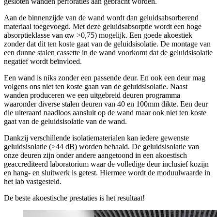
gesloten wanden perforaties aan gebracht worden.
Aan de binnenzijde van de wand wordt dan geluidsabsorberend
materiaal toegevoegd. Met deze geluidsabsorptie wordt een hoge
absorptieklasse van αw >0,75) mogelijk. Een goede akoestiek
zonder dat dit ten koste gaat van de geluidsisolatie. De montage van
een dunne stalen cassette in de wand voorkomt dat de geluidsisolatie
negatief wordt beïnvloed.
Een wand is niks zonder een passende deur. En ook een deur mag
volgens ons niet ten koste gaan van de geluidsisolatie. Naast
wanden produceren we een uitgebreid deuren programma
waaronder diverse stalen deuren van 40 en 100mm dikte. Een deur
die uiteraard naadloos aansluit op de wand maar ook niet ten koste
gaat van de geluidsisolatie van de wand.
Dankzij verschillende isolatiematerialen kan iedere gewenste
geluidsisolatie (>44 dB) worden behaald. De geluidsisolatie van
onze deuren zijn onder andere aangetoond in een akoestisch
geaccrediteerd laboratorium waar de volledige deur inclusief kozijn
en hang- en sluitwerk is getest. Hiermee wordt de moduulwaarde in
het lab vastgesteld.
De beste akoestische prestaties is het resultaat!