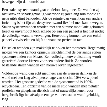
bewegen zijn dan onmisbaar.
Een stalen systeemwand gaat eindeloos lang mee. De wanden zijn
niet kras- en schadegevoelig waardoor zij jarenlang hun mooie en
nette uitstraling behouden. Als de ruimte dan vraagt om een andere
inrichting is het fijn als de systeemwand flexibel mee kan bewegen.
Stalen systeemwanden worden met een slimme modulatie gebouwd,
treedt er onverhoopt toch schade op aan een paneel is het niet nodig
de volledige wand te vervangen. Eenvoudig kunnen we een enkel
paneel verwisselen en blijft de wand zo perfect in tact.
De stalen wanden zijn makkelijk te de- en her monteren. Regelmatig
mogen we een kantoor opnieuw inrichten met de bestaande stalen
systeemwanden van Maars. Een volledig nieuwe uitstraling wordt
gecreëerd door te kiezen voor een andere finish. Zo worden
bestaande stalen wanden een nieuwe leven ingeblazen.
Voldoet de wand dan echt niet meer aan de wensen dan kan de
wand met een laag afval percentage van slechts 10% verwijderd
worden. Het grootste gedeelte van de systeemwand is 100%
recyclebaar. Ten opzichte van de metal stud wanden met metalen
profielen en gipsplaten die zich niet of nauwelijks lenen voor
hergebruik ligt het afvalpercentage van een stalen wand gelukkig
laag.