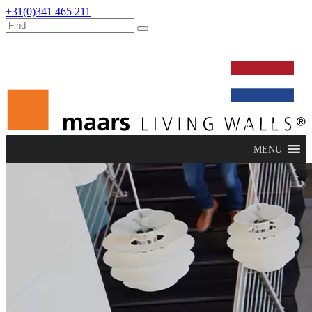
+31(0)341 465 211
werken bij
dealers
nieuws
verbouw & service
nederlands
MENU