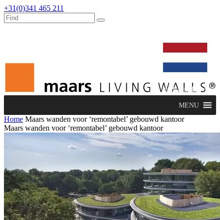
+31(0)341 465 211
werken bij
dealers
nieuws
verbouw & service
nederlands
MENU
Home
Maars wanden voor ‘remontabel’ gebouwd kantoor
Maars wanden voor ‘remontabel’ gebouwd kantoor