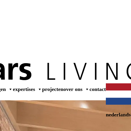
wer
gen
expertises
projecten
over ons
contact
nederlands