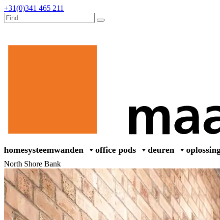
+31(0)341 465 211
home
systeemwanden
office pods
deuren
oplossin
North Shore Bank