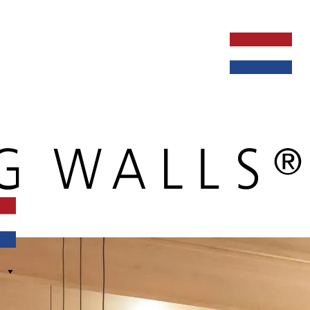
ken bij
dealers
nieuws
verbouw & service
nederlands