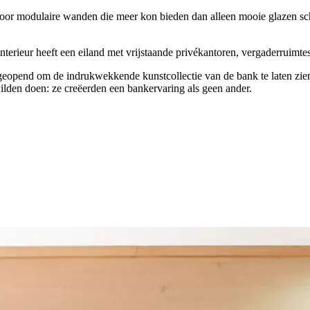
voor modulaire wanden die meer kon bieden dan alleen mooie glazen sch
 interieur heeft een eiland met vrijstaande privékantoren, vergaderruimt
geopend om de indrukwekkende kunstcollectie van de bank te laten zie
wilden doen: ze creëerden een bankervaring als geen ander.