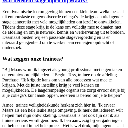
Wat betekent stage lopen bij Maars?
Een dynamische leeromgeving binnen een klein team welke bestaat
uit enthousiaste en gemotiveerde collega’s. Je krijgt een uitdagende
stage aangereikt met vele mogelijkheden om jezelf te ontwikkelen.
Tijdens deze stage krijg je de kans om volledig mee te draaien met
de afdeling en om je netwerk, kennis en werkervaring uit te breiden.
Daarnaast bieden wij een passende stagevergoeding en is er
uiteraard gelegenheid om te werken aan een eigen opdracht of
onderzoek.
Wat zeggen onze trainees?
“Bij Maars word ik ingezet als young professional met eigen taken
en verantwoordelijkheden. ” Begint Tess, trainee op de afdeling
Purchase. ‘Ik krijg de kans om van alle processen wat mee te
krijgen. Met de juiste instelling krijg je veel kansen en
mogelijkheden. De laagdrempelige organisatie zorgt ervoor dat je bij
al je collega’s kunt aankloppen, iedereen is bereid om je te helpen”
Arnee, trainee veiligheidskunde herkent zich hier in. ‘Ik ervaar
Maars als een hele leuke stage omgeving, ik merk dat iedereen wilt
helpen met mijn ontwikkeling. Daarnaast is het ook fijn dat ik als
trainee serieus wordt genomen. Ik ben aanwezig bij vergaderingen
en heb een rol in het hele proces. Het is wel druk, mijn agenda staat