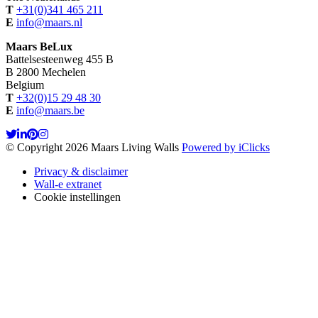
T
+31(0)341 465 211
E
info@maars.nl
Maars BeLux
Battelsesteenweg 455 B
B 2800 Mechelen
Belgium
T
+32(0)15 29 48 30
E
info@maars.be
© Copyright 2026 Maars Living Walls
Powered by iClicks
Privacy & disclaimer
Wall-e extranet
Cookie instellingen