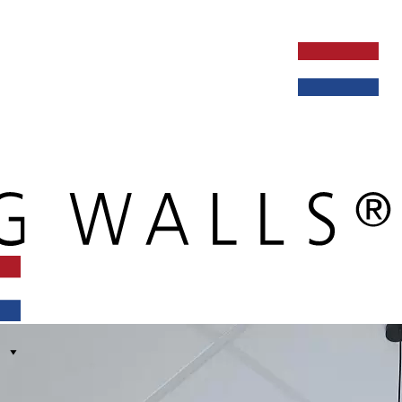
ken bij
dealers
nieuws
verbouw & service
nederlands