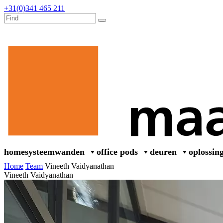
+31(0)341 465 211
home
systeemwanden
office pods
deuren
oplossin
Home
Team
Vineeth Vaidyanathan
Vineeth Vaidyanathan