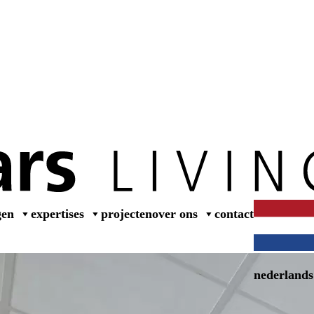
wer
gen
expertises
projecten
over ons
contact
nederlands