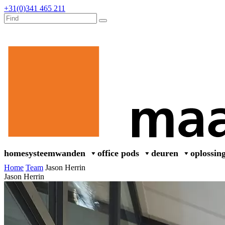
+31(0)341 465 211
home
systeemwanden
office pods
deuren
oplossin
Home
Team
Jason Herrin
Jason Herrin