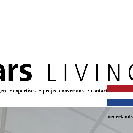
wer
gen
expertises
projecten
over ons
contact
nederlands