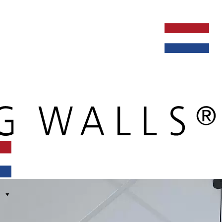
ken bij
dealers
nieuws
verbouw & service
nederlands