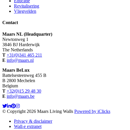
Educatie
Revitalisering
Vliegvelden
Contact
Maars NL (Headquarter)
Newtonweg 1
3846 BJ Harderwijk
The Netherlands
T
+31(0)341 465 211
E
info@maars.nl
Maars BeLux
Battelsesteenweg 455 B
B 2800 Mechelen
Belgium
T
+32(0)15 29 48 30
E
info@maars.be
© Copyright 2026 Maars Living Walls
Powered by iClicks
Privacy & disclaimer
Wall-e extranet