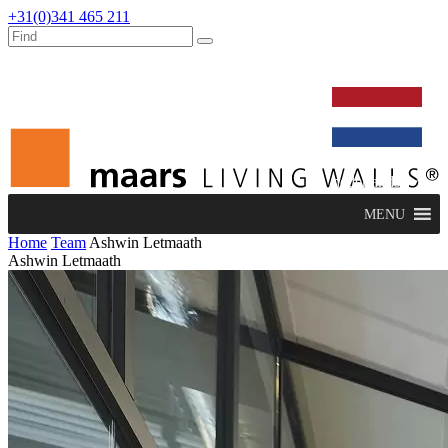
+31(0)341 465 211
werken bij
dealers
nieuws
verbouw & service
nederlands
MENU
Home
Team
Ashwin Letmaath
Ashwin Letmaath