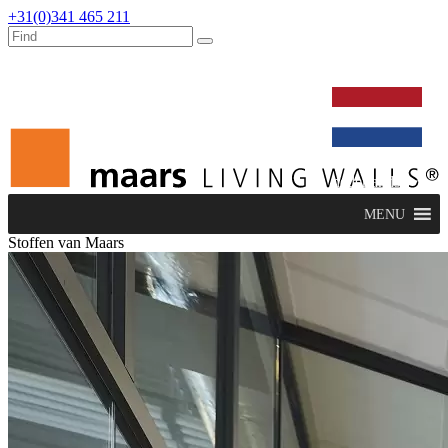
+31(0)341 465 211
werken bij
dealers
nieuws
verbouw & service
nederlands
MENU
Stoffen van Maars