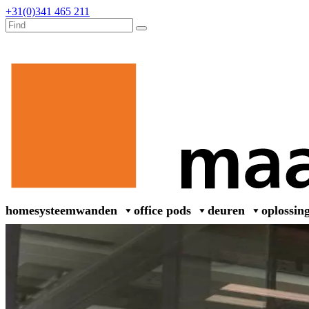
+31(0)341 465 211
home
systeemwanden
office pods
deuren
oplossin