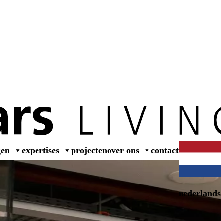
wer
gen
expertises
projecten
over ons
contact
nederlands