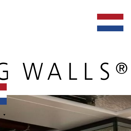
ken bij
dealers
nieuws
verbouw & service
nederlands