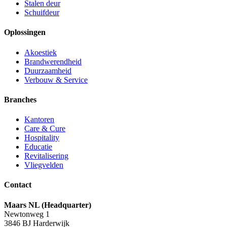
Stalen deur
Schuifdeur
Oplossingen
Akoestiek
Brandwerendheid
Duurzaamheid
Verbouw & Service
Branches
Kantoren
Care & Cure
Hospitality
Educatie
Revitalisering
Vliegvelden
Contact
Maars NL (Headquarter)
Newtonweg 1
3846 BJ Harderwijk