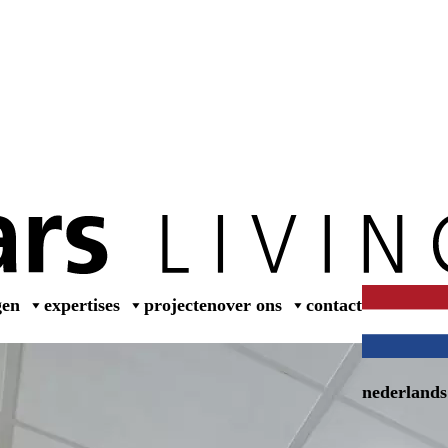
wer
gen
expertises
projecten
over ons
contact
nederlands