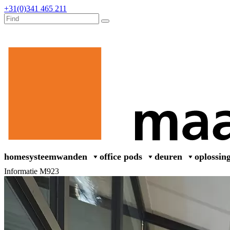
+31(0)341 465 211
home
systeemwanden
office pods
deuren
oplossin
Informatie M923