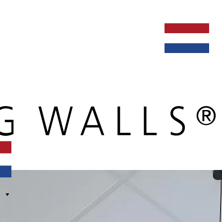
ken bij
dealers
nieuws
verbouw & service
nederlands