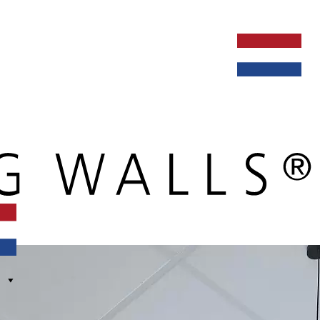
ken bij
dealers
nieuws
verbouw & service
nederlands