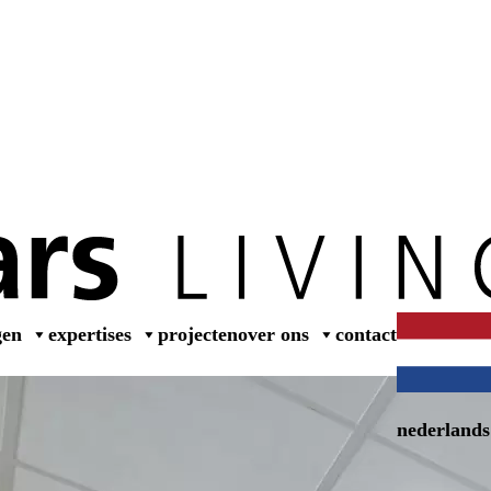
wer
gen
expertises
projecten
over ons
contact
nederlands