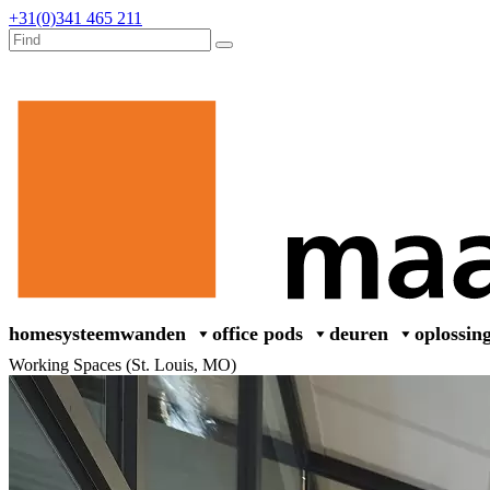
+31(0)341 465 211
home
systeemwanden
office pods
deuren
oplossin
Working Spaces (St. Louis, MO)