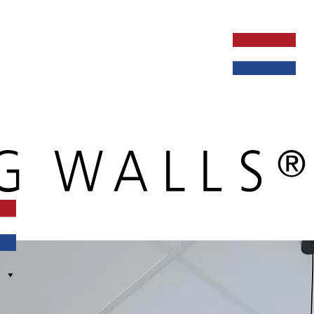
ken bij
dealers
nieuws
verbouw & service
nederlands