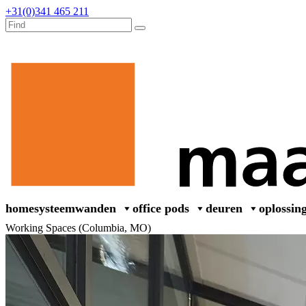
+31(0)341 465 211
home
systeemwanden
office pods
deuren
oplossin
Working Spaces (Columbia, MO)