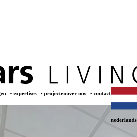
wer
gen
expertises
projecten
over ons
contact
nederlands