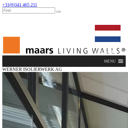
+31(0)341 465 211
werken bij
dealers
nieuws
verbouw & service
nederlands
MENU
WERNER ISOLIERWERK AG