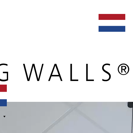
ken bij
dealers
nieuws
verbouw & service
nederlands