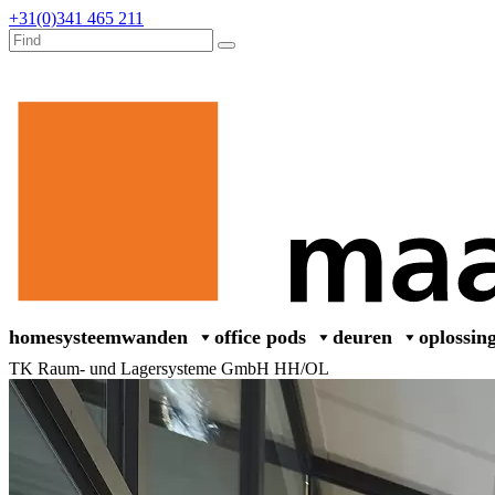
+31(0)341 465 211
home
systeemwanden
office pods
deuren
oplossin
TK Raum- und Lagersysteme GmbH HH/OL