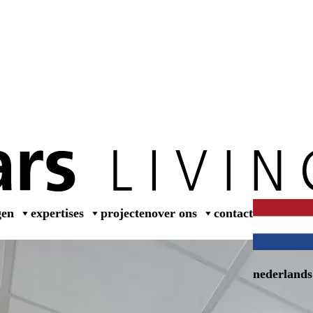
wer
gen
expertises
projecten
over ons
contact
nederlands