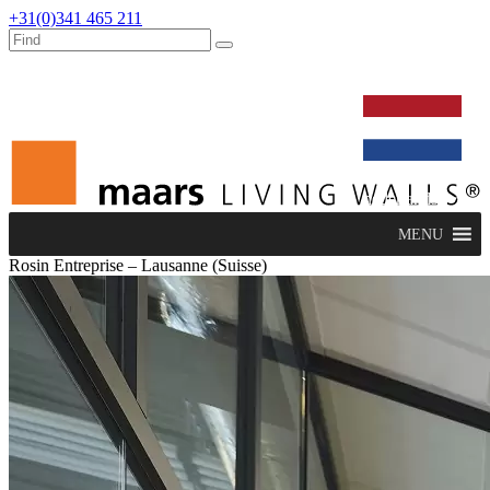
+31(0)341 465 211
werken bij
dealers
nieuws
verbouw & service
nederlands
MENU
Rosin Entreprise – Lausanne (Suisse)