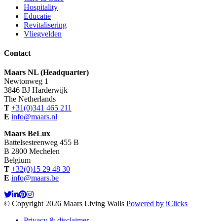
Hospitality
Educatie
Revitalisering
Vliegvelden
Contact
Maars NL (Headquarter)
Newtonweg 1
3846 BJ Harderwijk
The Netherlands
T
+31(0)341 465 211
E
info@maars.nl
Maars BeLux
Battelsesteenweg 455 B
B 2800 Mechelen
Belgium
T
+32(0)15 29 48 30
E
info@maars.be
© Copyright 2026 Maars Living Walls
Powered by iClicks
Privacy & disclaimer