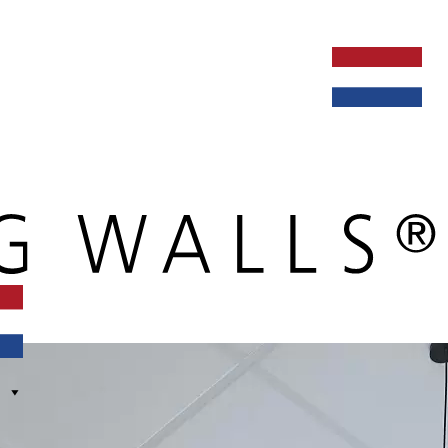
ken bij
dealers
nieuws
verbouw & service
nederlands