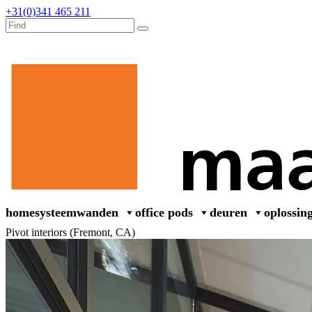
+31(0)341 465 211
home
systeemwanden
office pods
deuren
oplossin
Pivot interiors (Fremont, CA)