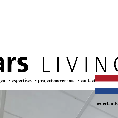
wer
gen
expertises
projecten
over ons
contact
nederlands