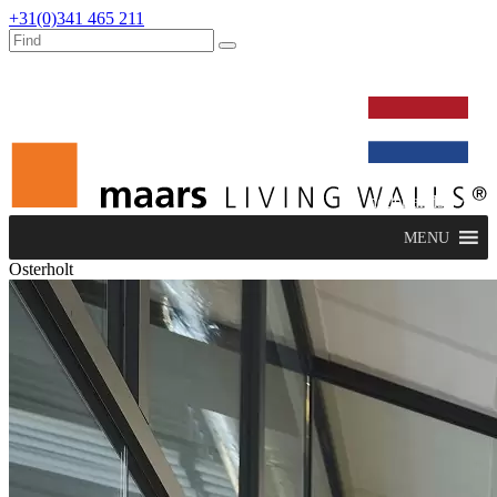
+31(0)341 465 211
werken bij
dealers
nieuws
verbouw & service
nederlands
MENU
Osterholt