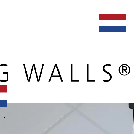
ken bij
dealers
nieuws
verbouw & service
nederlands