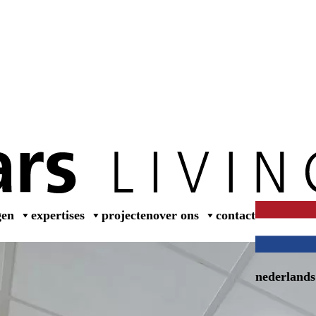
wer
gen
expertises
projecten
over ons
contact
nederlands