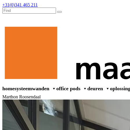
+31(0)341 465 211
home
systeemwanden
office pods
deuren
oplossin
Marthon Roosendaal