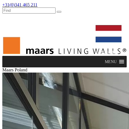
+31(0)341 465 211
werken bij
dealers
nieuws
verbouw & service
nederlands
MENU
Maars Poland