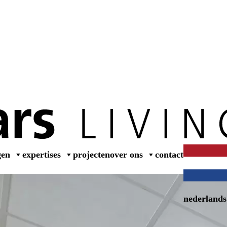
wer
gen
expertises
projecten
over ons
contact
nederlands