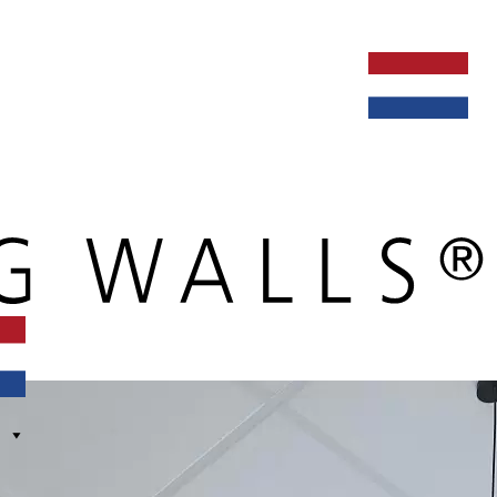
ken bij
dealers
nieuws
verbouw & service
nederlands