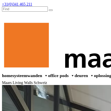
+31(0)341 465 211
home
systeemwanden
office pods
deuren
oplossin
Maars Living Walls Schweiz