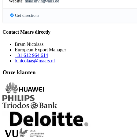
Website:
maarslivingwalls.de
Get directions
Contact Maars directly
Bram Nicolaas
European Export Manager
+31 612 964 614
b.nicolaas@maars.nl
Onze klanten