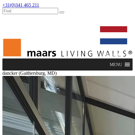
+31(0)341 465 211
werken bij
dealers
nieuws
verbouw & service
nederlands
MENU
dancker (Gaithersburg, MD)