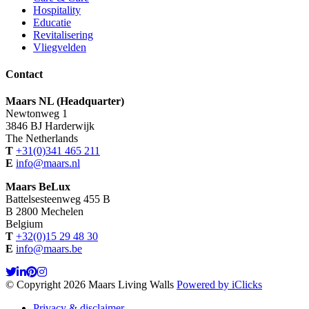
Hospitality
Educatie
Revitalisering
Vliegvelden
Contact
Maars NL (Headquarter)
Newtonweg 1
3846 BJ Harderwijk
The Netherlands
T
+31(0)341 465 211
E
info@maars.nl
Maars BeLux
Battelsesteenweg 455 B
B 2800 Mechelen
Belgium
T
+32(0)15 29 48 30
E
info@maars.be
© Copyright 2026 Maars Living Walls
Powered by iClicks
Privacy & disclaimer