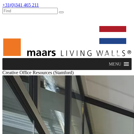
+31(0)341 465 211
werken bij
dealers
nieuws
verbouw & service
nederlands
MENU
Creative Office Resources (Stamford)