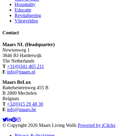
Hospitality
Educatie
Revitalisering
Vliegvelden
Contact
Maars NL (Headquarter)
Newtonweg 1
3846 BJ Harderwijk
The Netherlands
T
+31(0)341 465 211
E
info@maars.nl
Maars BeLux
Battelsesteenweg 455 B
B 2800 Mechelen
Belgium
T
+32(0)15 29 48 30
E
info@maars.be
© Copyright 2026 Maars Living Walls
Powered by iClicks
Privacy & disclaimer