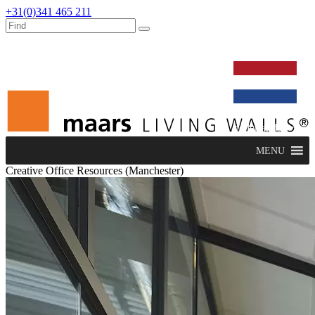
+31(0)341 465 211
werken bij
dealers
nieuws
verbouw & service
nederlands
MENU
Creative Office Resources (Manchester)