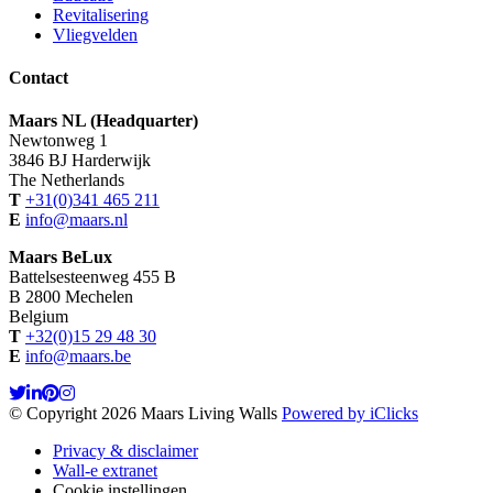
Revitalisering
Vliegvelden
Contact
Maars NL (Headquarter)
Newtonweg 1
3846 BJ Harderwijk
The Netherlands
T
+31(0)341 465 211
E
info@maars.nl
Maars BeLux
Battelsesteenweg 455 B
B 2800 Mechelen
Belgium
T
+32(0)15 29 48 30
E
info@maars.be
© Copyright 2026 Maars Living Walls
Powered by iClicks
Privacy & disclaimer
Wall-e extranet
Cookie instellingen