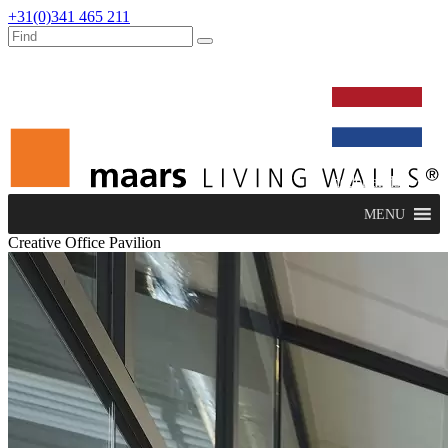
+31(0)341 465 211
werken bij
dealers
nieuws
verbouw & service
nederlands
MENU
Creative Office Pavilion