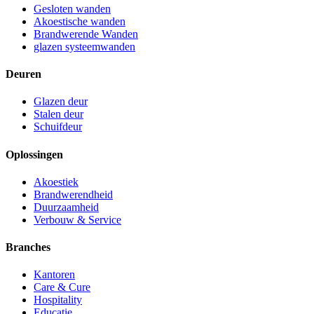
Gesloten wanden
Akoestische wanden
Brandwerende Wanden
glazen systeemwanden
Deuren
Glazen deur
Stalen deur
Schuifdeur
Oplossingen
Akoestiek
Brandwerendheid
Duurzaamheid
Verbouw & Service
Branches
Kantoren
Care & Cure
Hospitality
Educatie