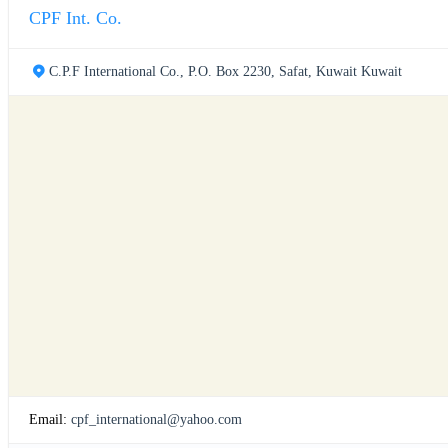
CPF Int. Co.
C.P.F International Co., P.O. Box 2230, Safat, Kuwait Kuwait
Email:
cpf_international@yahoo.com