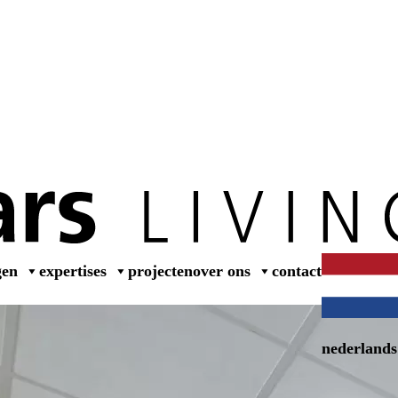
wer
gen
expertises
projecten
over ons
contact
nederlands