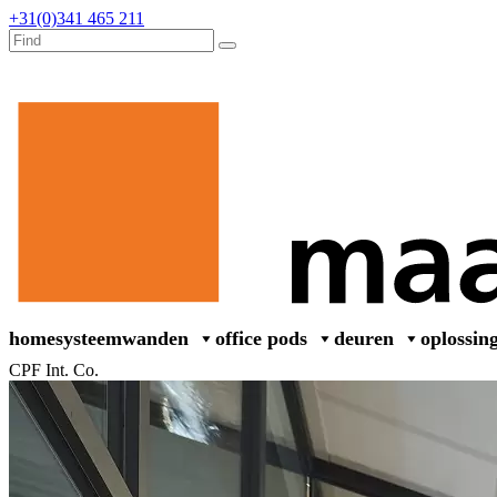
+31(0)341 465 211
home
systeemwanden
office pods
deuren
oplossin
CPF Int. Co.