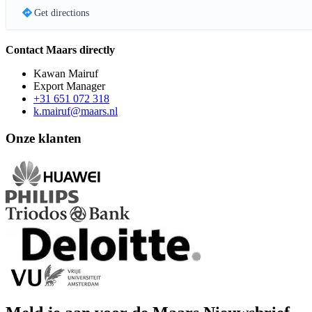
Get directions
Contact Maars directly
Kawan Mairuf
Export Manager
+31 651 072 318
k.mairuf@maars.nl
Onze klanten