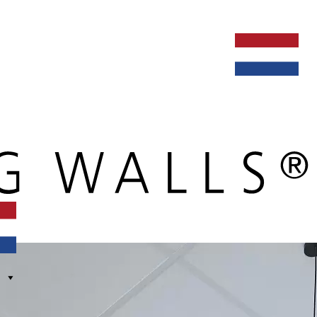
ken bij
dealers
nieuws
verbouw & service
nederlands