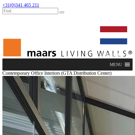
+31(0)341 465 211
werken bij
dealers
nieuws
verbouw & service
nederlands
MENU
Contemporary Office Interiors (GTA Distribution Center)