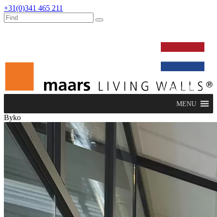
+31(0)341 465 211
werken bij
dealers
nieuws
verbouw & service
nederlands
MENU
Byko