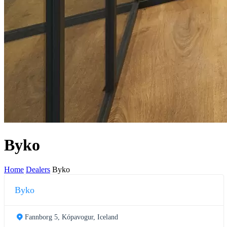
Byko
Home
Dealers
Byko
Byko
Fannborg 5, Kópavogur, Iceland