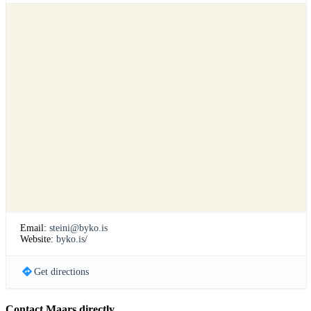
Email:
steini@byko.is
Website:
byko.is/
Get directions
Contact Maars directly