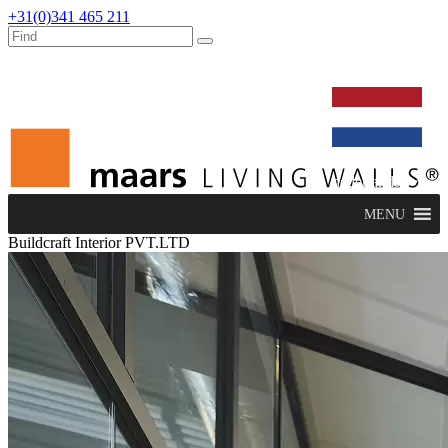
+31(0)341 465 211
werken bij
dealers
nieuws
verbouw & service
nederlands
MENU
Buildcraft Interior PVT.LTD