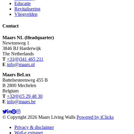
Educatie
Revitalisering
Vliegvelden
Contact
Maars NL (Headquarter)
Newtonweg 1
3846 BJ Harderwijk
The Netherlands
T
+31(0)341 465 211
E
info@maars.nl
Maars BeLux
Battelsesteenweg 455 B
B 2800 Mechelen
Belgium
T
+32(0)15 29 48 30
E
info@maars.be
© Copyright 2026 Maars Living Walls
Powered by iClicks
Privacy & disclaimer
Wall-e extranet