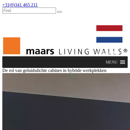
+31(0)341 465 211
werken bij
dealers
nieuws
verbouw & service
nederlands
MENU
De rol van geluidsdichte cabines in hybride werkplekken