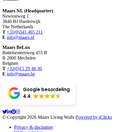
Maars NL (Headquarter)
Newtonweg 1
3846 BJ Harderwijk
The Netherlands
T
+31(0)341 465 211
E
info@maars.nl
Maars BeLux
Battelsesteenweg 455 B
B 2800 Mechelen
Belgium
T
+32(0)15 29 48 30
E
info@maars.be
Google beoordeling
4.4
© Copyright 2026 Maars Living Walls
Powered by iClicks
Privacy & disclaimer