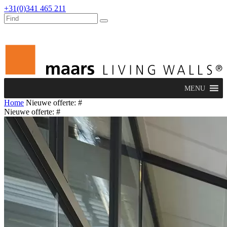
+31(0)341 465 211
werken bij
dealers
nieuws
verbouw & service
MENU
Home
Nieuwe offerte: #
Nieuwe offerte: #