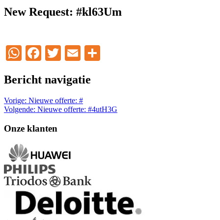
New Request: #kl63Um
WhatsApp
Facebook
Twitter
Email
Delen
Bericht navigatie
Vorige:
Nieuwe offerte: #
Volgende:
Nieuwe offerte: #4utH3G
Onze klanten