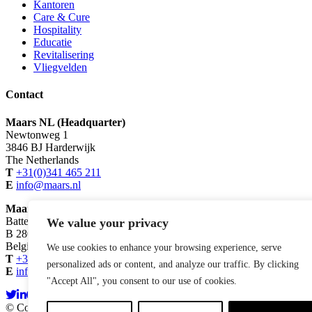
Kantoren
Care & Cure
Hospitality
Educatie
Revitalisering
Vliegvelden
Contact
Maars NL (Headquarter)
Newtonweg 1
3846 BJ Harderwijk
The Netherlands
T
+31(0)341 465 211
E
info@maars.nl
Maars BeLux
Battelsesteenweg 455 B
We value your privacy
B 2800 Mechelen
Belgium
We use cookies to enhance your browsing experience, serve
T
+32(0)15 29 48 30
personalized ads or content, and analyze our traffic. By clicking
E
info@maars.be
"Accept All", you consent to our use of cookies.
© Copyright 2026 Maars Living Walls
Powered by iClicks