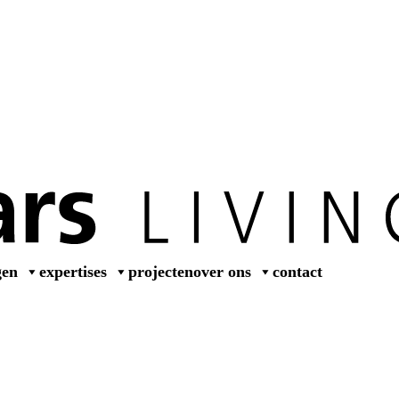
gen
expertises
projecten
over ons
contact