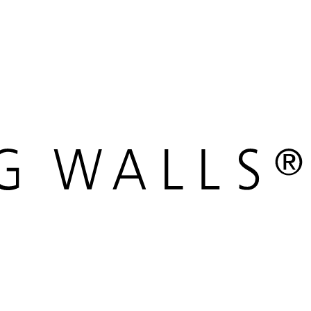
werken bij
dealers
nieuws
verbouw & service