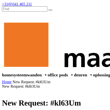
+31(0)341 465 211
home
systeemwanden
office pods
deuren
oplossin
Home
New Request: #kl63Um
New Request: #kl63Um
New Request: #kl63Um