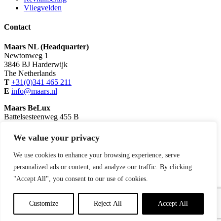
Vliegvelden
Contact
Maars NL (Headquarter)
Newtonweg 1
3846 BJ Harderwijk
The Netherlands
T
+31(0)341 465 211
E
info@maars.nl
Maars BeLux
Battelsesteenweg 455 B
B 2800 Mechelen
Belgium
We value your privacy
T
+32(0)15 29 48 30
E
info@maars.be
We use cookies to enhance your browsing experience, serve
personalized ads or content, and analyze our traffic. By clicking
© Copyright 2026 Maars Living Walls
Powered by iClicks
"Accept All", you consent to our use of cookies.
Privacy & disclaimer
Wall-e extranet
Customize
Reject All
Accept All
Cookie instellingen