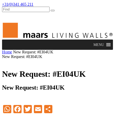
+31(0)341 465 211
werken bij
dealers
nieuws
verbouw & service
MENU
Home
New Request: #EI04UK
New Request: #EI04UK
New Request: #EI04UK
New Request: #EI04UK
WhatsApp
Facebook
Twitter
Email
Delen