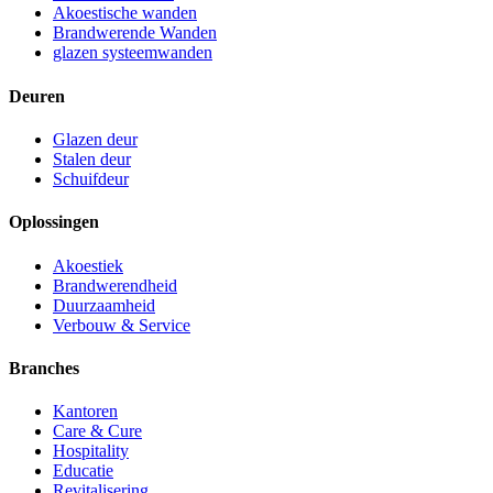
Akoestische wanden
Brandwerende Wanden
glazen systeemwanden
Deuren
Glazen deur
Stalen deur
Schuifdeur
Oplossingen
Akoestiek
Brandwerendheid
Duurzaamheid
Verbouw & Service
Branches
Kantoren
Care & Cure
Hospitality
Educatie
Revitalisering